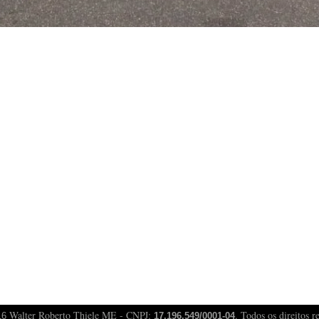
Walter Roberto Thiele ME - CNPJ:
. Todos os direitos r
16
17.196.549/0001-04