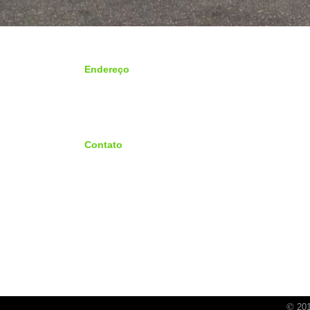
Endereço
Rua São Paulo 2333 - Santa Paula
CEP 09530-210 - São Caetano do Sul - SP
Contato
atendimento@ftxtraslados.com.br
©
20